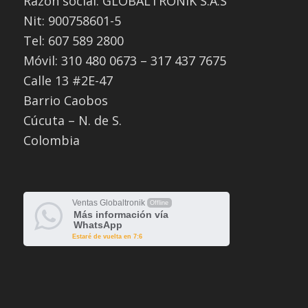
Razón social: GLOBALTRONIK S.A.S
Nit: 900758601-5
Tel: 607 589 2800
Móvil: 310 480 0673 – 317 437 7675
Calle 13 #2E-47
Barrio Caobos
Cúcuta – N. de S.
Colombia
Ventas Globaltronik
Offline
Más información vía
WhatsApp
Estaré de vuelta en 7:6