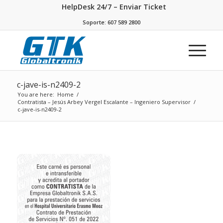
HelpDesk 24/7 – Enviar Ticket
Soporte: 607 589 2800
c-jave-is-n2409-2
You are here:
Home
/
Contratista – Jesús Arbey Vergel Escalante – Ingeniero Supervisor
/
c-jave-is-n2409-2