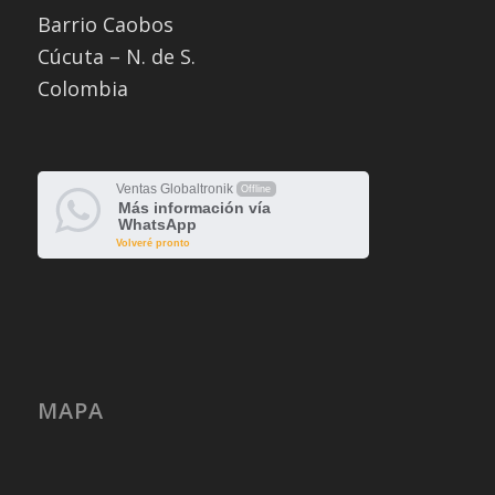
Barrio Caobos
Cúcuta – N. de S.
Colombia
Ventas Globaltronik
Offline
Más información vía
WhatsApp
Volveré pronto
MAPA