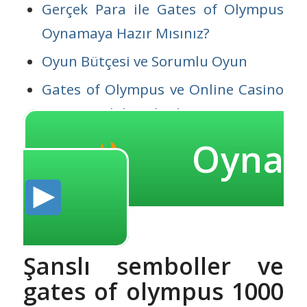
Gerçek Para ile Gates of Olympus
Oynamaya Hazır Mısınız?
Oyun Bütçesi ve Sorumlu Oyun
Gates of Olympus ve Online Casino
Dünyasındaki Yükselişi
Oyna
Şanslı semboller ve
gates of olympus 1000