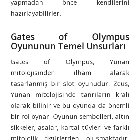
yapmadan önce kendilerini
hazırlayabilirler.
Gates of Olympus
Oyununun Temel Unsurları
Gates of Olympus, Yunan
mitolojisinden ilham alarak
tasarlanmış bir slot oyunudur. Zeus,
Yunan mitolojisinde tanrıların kralı
olarak bilinir ve bu oyunda da önemli
bir rol oynar. Oyunun sembolleri, altın
sikkeler, asalar, kartal tüyleri ve farklı
mitolojik figürlerden oluşmaktadır.