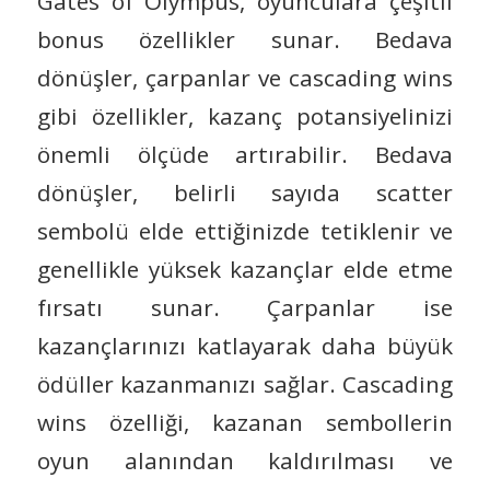
Gates of Olympus, oyunculara çeşitli
bonus özellikler sunar. Bedava
dönüşler, çarpanlar ve cascading wins
gibi özellikler, kazanç potansiyelinizi
önemli ölçüde artırabilir. Bedava
dönüşler, belirli sayıda scatter
sembolü elde ettiğinizde tetiklenir ve
genellikle yüksek kazançlar elde etme
fırsatı sunar. Çarpanlar ise
kazançlarınızı katlayarak daha büyük
ödüller kazanmanızı sağlar. Cascading
wins özelliği, kazanan sembollerin
oyun alanından kaldırılması ve