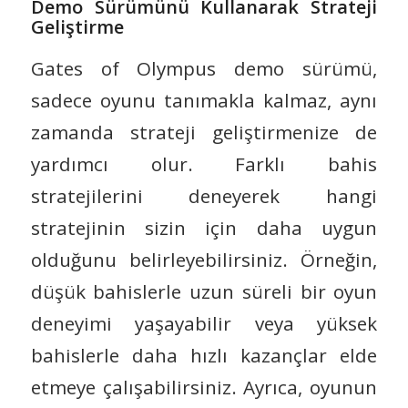
Demo Sürümünü Kullanarak Strateji
Geliştirme
Gates of Olympus demo sürümü,
sadece oyunu tanımakla kalmaz, aynı
zamanda strateji geliştirmenize de
yardımcı olur. Farklı bahis
stratejilerini deneyerek hangi
stratejinin sizin için daha uygun
olduğunu belirleyebilirsiniz. Örneğin,
düşük bahislerle uzun süreli bir oyun
deneyimi yaşayabilir veya yüksek
bahislerle daha hızlı kazançlar elde
etmeye çalışabilirsiniz. Ayrıca, oyunun