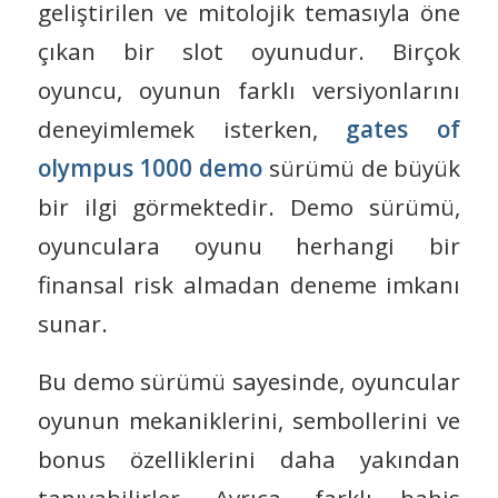
geliştirilen ve mitolojik temasıyla öne
çıkan bir slot oyunudur. Birçok
oyuncu, oyunun farklı versiyonlarını
deneyimlemek isterken,
gates of
olympus 1000 demo
sürümü de büyük
bir ilgi görmektedir. Demo sürümü,
oyunculara oyunu herhangi bir
finansal risk almadan deneme imkanı
sunar.
Bu demo sürümü sayesinde, oyuncular
oyunun mekaniklerini, sembollerini ve
bonus özelliklerini daha yakından