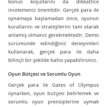
bonus koşullarını da dikkatlice
incelemeniz önemlidir. Gerçek para ile
oynamaya başlamadan önce, oyunun
kurallarını ve stratejilerini tam olarak
anlamış olmanız gerekmektedir. Demo
sürümünde edindiğiniz deneyimleri
kullanarak, gerçek para ile daha
bilinçli bir şekilde bahis yapabilirsiniz.
Oyun Bütçesi ve Sorumlu Oyun
Gerçek para ile Gates of Olympus
oynarken, oyun bütçesi belirlemek ve
sorumlu oyun prensiplerine uymak