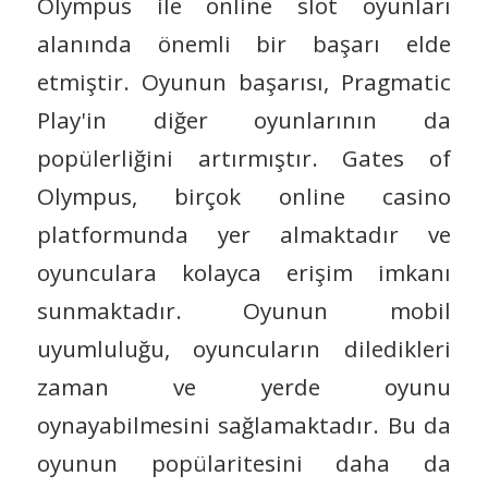
Olympus ile online slot oyunları
alanında önemli bir başarı elde
etmiştir. Oyunun başarısı, Pragmatic
Play'in diğer oyunlarının da
popülerliğini artırmıştır. Gates of
Olympus, birçok online casino
platformunda yer almaktadır ve
oyunculara kolayca erişim imkanı
sunmaktadır. Oyunun mobil
uyumluluğu, oyuncuların diledikleri
zaman ve yerde oyunu
oynayabilmesini sağlamaktadır. Bu da
oyunun popülaritesini daha da