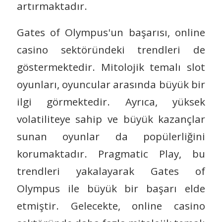
artırmaktadır.
Gates of Olympus'un başarısı, online
casino sektöründeki trendleri de
göstermektedir. Mitolojik temalı slot
oyunları, oyuncular arasında büyük bir
ilgi görmektedir. Ayrıca, yüksek
volatiliteye sahip ve büyük kazançlar
sunan oyunlar da popülerliğini
korumaktadır. Pragmatic Play, bu
trendleri yakalayarak Gates of
Olympus ile büyük bir başarı elde
etmiştir. Gelecekte, online casino