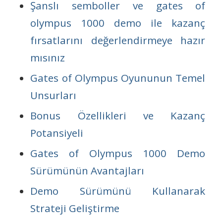
Şanslı semboller ve gates of
olympus 1000 demo ile kazanç
fırsatlarını değerlendirmeye hazır
mısınız
Gates of Olympus Oyununun Temel
Unsurları
Bonus Özellikleri ve Kazanç
Potansiyeli
Gates of Olympus 1000 Demo
Sürümünün Avantajları
Demo Sürümünü Kullanarak
Strateji Geliştirme