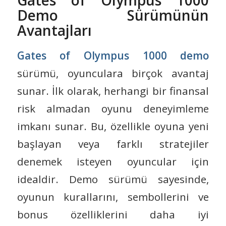
Gates of Olympus 1000
Demo Sürümünün
Avantajları
Gates of Olympus 1000 demo
sürümü, oyunculara birçok avantaj
sunar. İlk olarak, herhangi bir finansal
risk almadan oyunu deneyimleme
imkanı sunar. Bu, özellikle oyuna yeni
başlayan veya farklı stratejiler
denemek isteyen oyuncular için
idealdir. Demo sürümü sayesinde,
oyunun kurallarını, sembollerini ve
bonus özelliklerini daha iyi