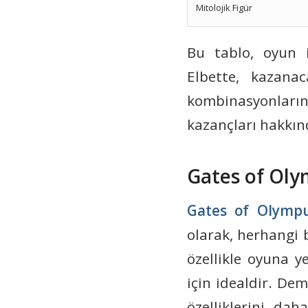
Mitolojik Figür
Bu tablo, oyun i
Elbette, kazana
kombinasyonların
kazançları hakkında
Gates of Ol
Gates of Olymp
olarak, herhangi 
özellikle oyuna y
için idealdir. De
özelliklerini dah