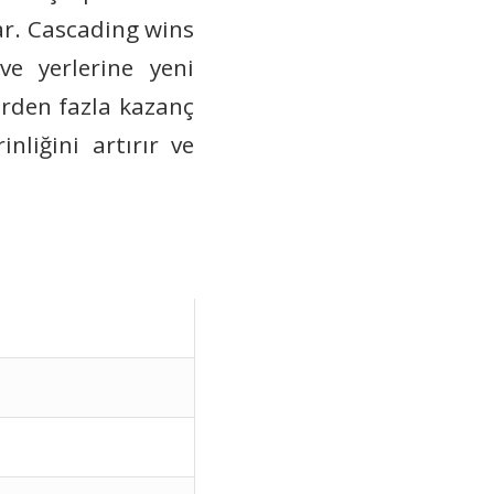
ar. Cascading wins
ve yerlerine yeni
irden fazla kazanç
nliğini artırır ve