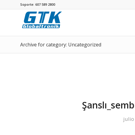
Soporte: 607 589 2800
Archive for category: Uncategorized
Şanslı_semb
julio