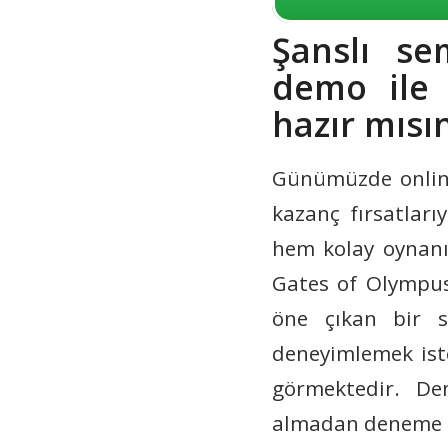
Şanslı se
demo ile 
hazır mısı
Günümüzde online
kazanç fırsatları
hem kolay oynanış
Gates of Olympus,
öne çıkan bir s
deneyimlemek ist
görmektedir. De
almadan deneme 