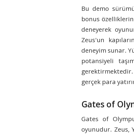
Bu demo sürümü s
bonus özelliklerin
deneyerek oyunun
Zeus'un kapıları
deneyim sunar. Yü
potansiyeli taşı
gerektirmektedir
gerçek para yatırı
Gates of Ol
Gates of Olympu
oyunudur. Zeus, Y