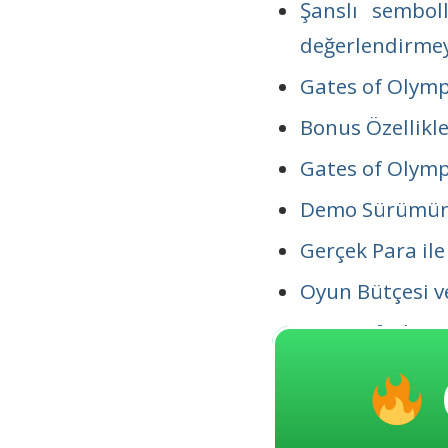
Şanslı sembol
değerlendirmey
Gates of Olym
Bonus Özellikle
Gates of Olym
Demo Sürümünü 
Gerçek Para il
Oyun Bütçesi 
Gates of Olymp