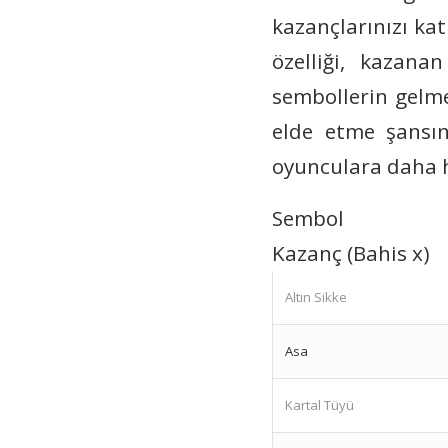
kazançlarınızı ka
özelliği, kazana
sembollerin gelme
elde etme şansını
oyunculara daha h
Sembol
Kazanç (Bahis x)
Altın Sikke
Asa
Kartal Tüyü