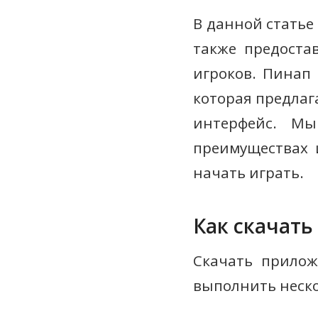
В данной статье
также предоста
игроков. Пинап
которая предлаг
интерфейс. Мы
преимуществах и
начать играть.
Как скачать
Скачать прилож
выполнить неско