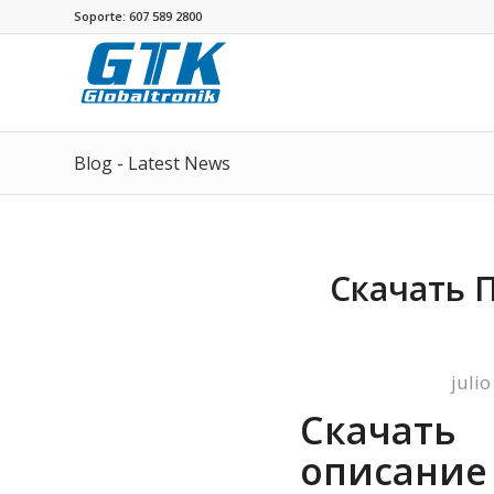
Soporte: 607 589 2800
Blog - Latest News
Скачать 
julio
Скачать
описание 