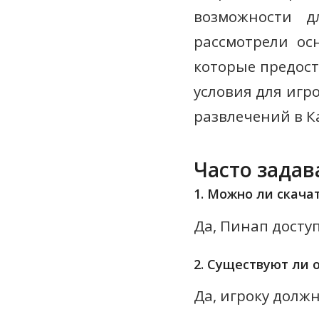
возможности д
рассмотрели ос
которые предос
условия для игр
развлечений в К
Часто задав
1. Можно ли скачат
Да, Пинап досту
2. Существуют ли 
Да, игроку должн