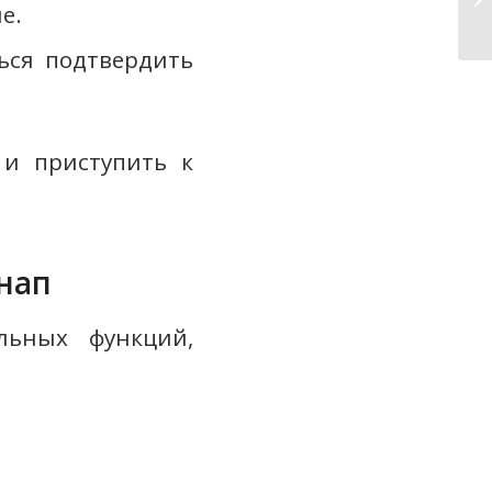
е.
Bd
ься подтвердить
 и приступить к
нап
льных функций,