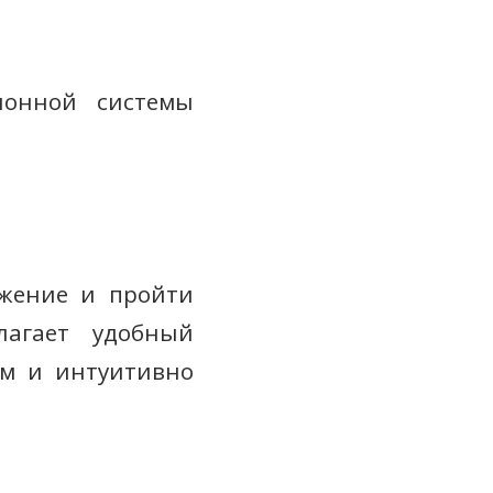
ионной системы
ожение и пройти
лагает удобный
им и интуитивно