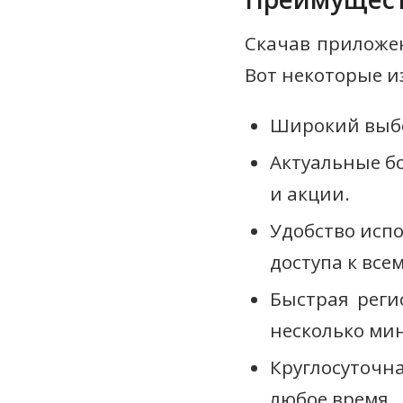
Скачав приложе
Вот некоторые и
Широкий выбор
Актуальные б
и акции.
Удобство исп
доступа к все
Быстрая реги
несколько мин
Круглосуточн
любое время.