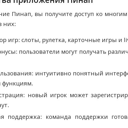
ние Пинап, вы получите доступ ко многим
з них:
 игр: слоты, рулетка, карточные игры и li
онусы: пользователи могут получать разл
ользования: интуитивно понятный интерф
м функциям.
страция: новый игрок может зарегистрир
ут.
ая поддержка: команда поддержки гото