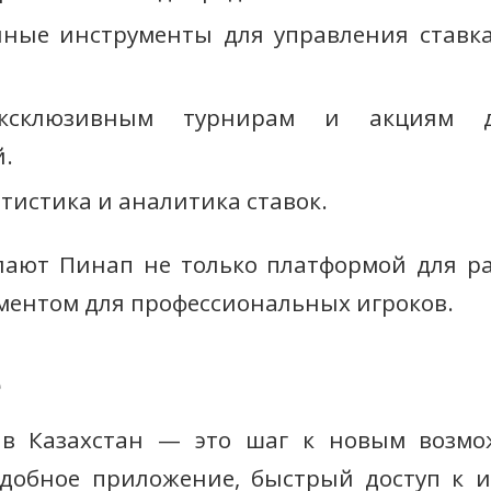
ные инструменты для управления ставк
ксклюзивным турнирам и акциям 
й.
тистика и аналитика ставок.
лают Пинап не только платформой для ра
ментом для профессиональных игроков.
е
 в Казахстан — это шаг к новым возмо
Удобное приложение, быстрый доступ к 