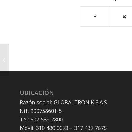
Navegar pelos melhores cassinos
online Brasil sem complicação é
possível...
UBICACIÓN
Razón social: GLOBALTRONIK S.A.S
Nit: 900758601-5
Tel: 607 589 2800
Móvil: 310 480 0673 – 317 437 7675