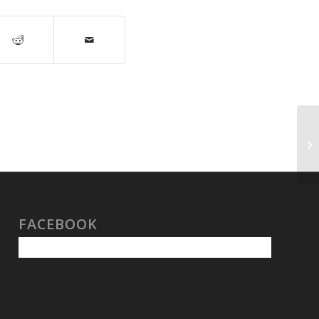
Na
Po
FACEBOOK