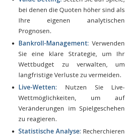
bei denen die Quoten höher sind als
Ihre eigenen analytischen
Prognosen.
Bankroll-Management:
Verwenden
Sie eine klare Strategie, um Ihr
Wettbudget zu verwalten, um
langfristige Verluste zu vermeiden.
Live-Wetten:
Nutzen Sie Live-
Wettmöglichkeiten, um auf
Veränderungen im Spielgeschehen
zu reagieren.
Statistische Analyse:
Recherchieren