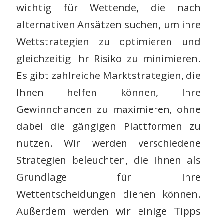
wichtig für Wettende, die nach
alternativen Ansätzen suchen, um ihre
Wettstrategien zu optimieren und
gleichzeitig ihr Risiko zu minimieren.
Es gibt zahlreiche Marktstrategien, die
Ihnen helfen können, Ihre
Gewinnchancen zu maximieren, ohne
dabei die gängigen Plattformen zu
nutzen. Wir werden verschiedene
Strategien beleuchten, die Ihnen als
Grundlage für Ihre
Wettentscheidungen dienen können.
Außerdem werden wir einige Tipps