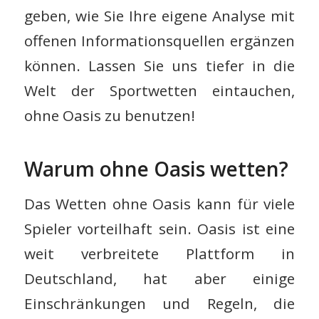
geben, wie Sie Ihre eigene Analyse mit
offenen Informationsquellen ergänzen
können. Lassen Sie uns tiefer in die
Welt der Sportwetten eintauchen,
ohne Oasis zu benutzen!
Warum ohne Oasis wetten?
Das Wetten ohne Oasis kann für viele
Spieler vorteilhaft sein. Oasis ist eine
weit verbreitete Plattform in
Deutschland, hat aber einige
Einschränkungen und Regeln, die