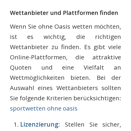
Wettanbieter und Plattformen finden
Wenn Sie ohne Oasis wetten möchten,
ist es wichtig, die richtigen
Wettanbieter zu finden. Es gibt viele
Online-Plattformen, die attraktive
Quoten und eine Vielfalt an
Wettmöglichkeiten bieten. Bei der
Auswahl eines Wettanbieters sollten
Sie folgende Kriterien berücksichtigen:
sportwetten ohne oasis
Lizenzierung:
Stellen Sie sicher,